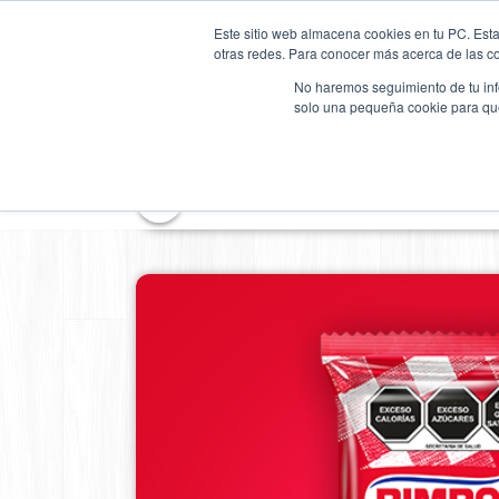
Pasar
SKIP TO CONTENT
al
Este sitio web almacena cookies en tu PC. Esta
otras redes. Para conocer más acerca de las coo
contenido
RECETAS
PROD
principal
No haremos seguimiento de tu info
solo una pequeña cookie para que 
<
Productos de Bimbo®